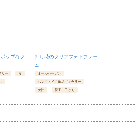
たポップなク
押し花のクリアフォトフレー
ム
ラリー
夏
オールシーズン
も
ハンドメイド作品ギャラリー
女性
親子・子ども